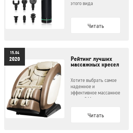
этого вида
массажеров и советы по
выбору конкретной
модели
Читать
15.04
Рейтинг лучших
2020
массажных кресел
- 2020
Хотите выбрать самое
надежное и
эффективное массажное
кресло? Мы
решили облегчить вам
задачу.
Читать