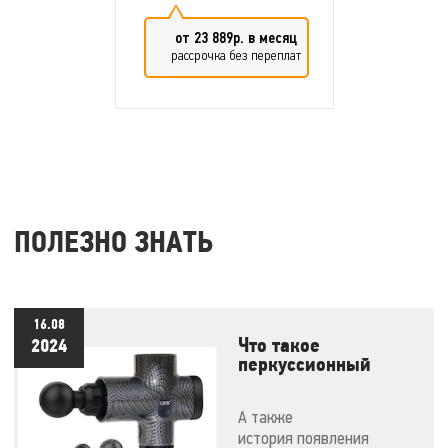
от 23 889р. в месяц
Роликовый массаж
рассрочка без переплат
Техники массажа
Разминающая
Комплектация
Стандартная
комплектация
Пульт управления
ПОЛЕЗНО ЗНАТЬ
Условия эксплуатации
Максимальный вес
пользователя
120 кг.
16.08
Что такое
2024
перкуссионный
массажер и как им
правильно
А также
пользоваться
история появления