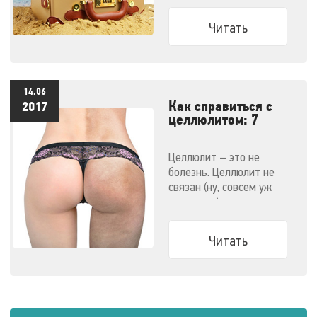
компактные малютки
поместятся даже в
Читать
ручную кладь и не
дадут испортить
отпуск!
14.06
Как справиться с
2017
целлюлитом: 7
эффективных
методов
Целлюлит – это не
болезнь. Целлюлит не
связан (ну, совсем уж
напрямую) с ожирением.
Узнайте все о способах
победить целлюлит.
Читать