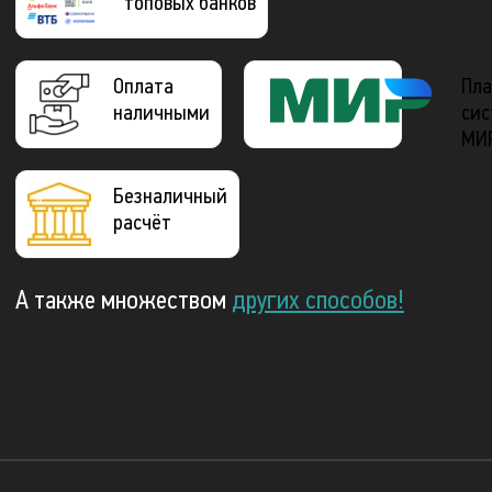
топовых банков
Оплата
Пла
наличными
сис
МИ
Безналичный
расчёт
А также множеством
других способов!