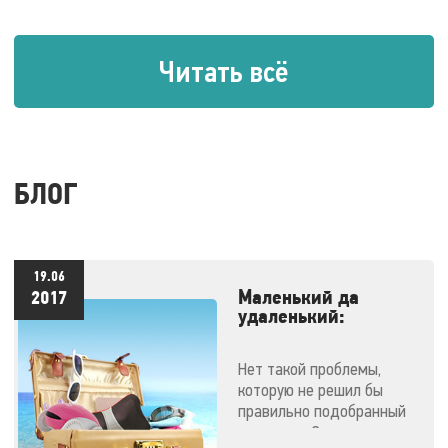
Читать всё
БЛОГ
19.06
Маленький да
2017
удаленький:
массажеры,
незаменимые в
Нет такой проблемы,
отпуске
которую не решил бы
правильно подобранный
массажер. Эти