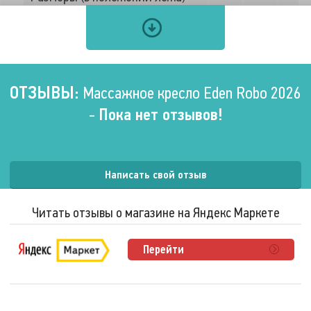
Длина
До 202 см
Ширина
80,8 см.
Высота
80,8 см.
ОТЗЫВЫ:
Массажное кресло Eden Robo 2026
-
Пока нет отзывов!
Программы
Количество автоматических
программ
40 шт.
Написать свой отзыв
Массаж
Читать отзывы о магазине на Яндекс Маркете
Типы массажа
Роликовый
Перейти
Воздушно-компрессионный
Зоны воздействия
Шея
Предплечья
Кисти рук
Бёдра