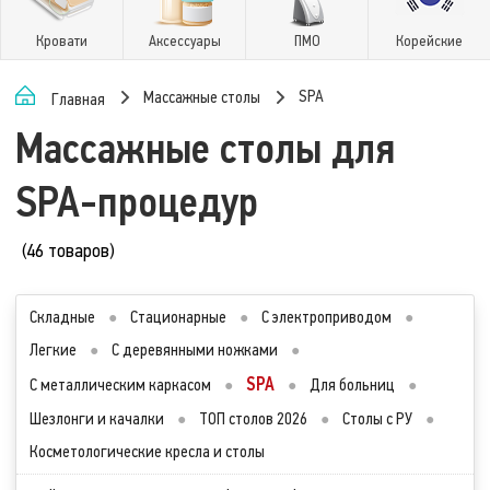
Кровати
Аксессуары
ПМО
Корейские
SPA
Массажные столы
Главная
Массажные столы для
SPA-процедур
(46 товаров)
Складные
●
Стационарные
●
С электроприводом
●
Легкие
●
С деревянными ножками
●
SPA
С металлическим каркасом
●
●
Для больниц
●
Шезлонги и качалки
●
ТОП столов 2026
●
Столы с РУ
●
Косметологические кресла и столы