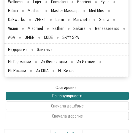
Wellness
●
Lojer
●
Conselieri
●
Gharieni
●
Fysio
●
Heliox
●
Medicus
●
Master Massage
●
Med Mos
●
Oakworks
●
ZENET
●
Lemi
●
Marchetti
●
Sierra
●
Vision
●
Mizomed
●
Esther
●
Sakura
●
Benessere iso
●
AGA
●
OMEN
●
CODE
●
SKYY SPA
Недорогие
●
Элитные
Из Германии
●
Из Финляндии
●
Из Италии
●
Из России
●
Из США
●
Из Китая
Сортировка:
По популярности
Сначала дешёвые
Сначала дорогие