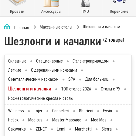
Кровати
Аксессуары
ПМО
Корейские
Шезлонги и качалки
Массажные столы
Главная
Шезлонги и качалки
(2 товара)
Складные
●
Стационарные
●
С электроприводом
●
Легкие
●
С деревянными ножками
●
С металлическим каркасом
●
SPA
●
Для больниц
●
Шезлонги и качалки
●
ТОП столов 2026
●
Столы с РУ
●
Косметологические кресла и столы
Wellness
●
Lojer
●
Conselieri
●
Gharieni
●
Fysio
●
Heliox
●
Medicus
●
Master Massage
●
Med Mos
●
Oakworks
●
ZENET
●
Lemi
●
Marchetti
●
Sierra
●