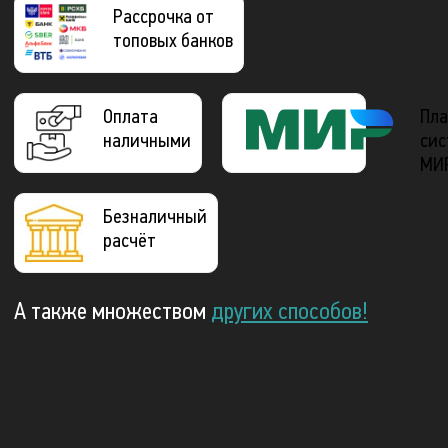
Рассрочка от
топовых банков
Оплата
Пла
наличными
сис
МИ
Безналичный
расчёт
А также множеством
других способов!