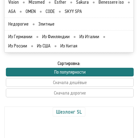
Vision
●
Mizomed
●
Esther
●
Sakura
●
Benessere iso
●
AGA
●
OMEN
●
CODE
●
SKYY SPA
Недорогие
●
Элитные
Из Германии
●
Из Финляндии
●
Из Италии
●
Из России
●
Из США
●
Из Китая
Сортировка:
По популярности
Сначала дешёвые
Сначала дорогие
Шезлонг SL