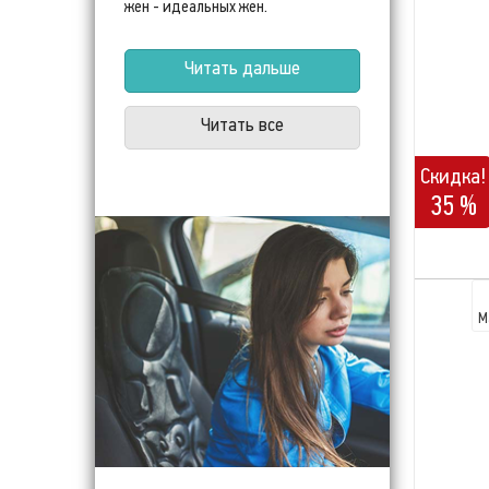
жен - идеальных жен.
Читать дальше
Читать все
Скидка!
35 %
М