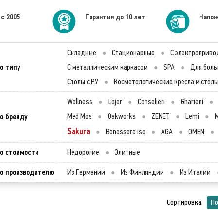
 с 2005
Гарантия до 10 лет
Налож
Складные
●
Стационарные
●
С электроприво
о типу
С металлическим каркасом
●
SPA
●
Для боль
Столы с РУ
●
Косметологические кресла и стол
Wellness
●
Lojer
●
Conselieri
●
Gharieni
●
о бренду
Med Mos
●
Oakworks
●
ZENET
●
Lemi
●
M
Sakura
●
Benessere iso
●
AGA
●
OMEN
●
о стоимости
Недорогие
●
Элитные
о производителю
Из Германии
●
Из Финляндии
●
Из Италии
Сортировка:
По