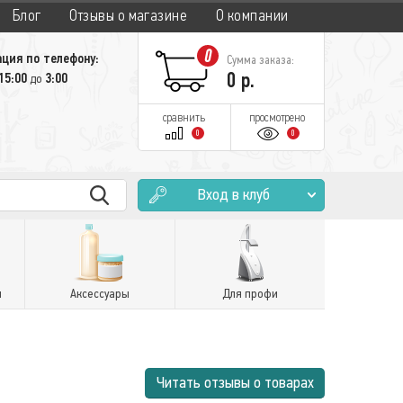
Блог
Отзывы о магазине
О компании
0
ция по телефону:
Сумма заказа:
0
р.
15:00
3:00
до
сравнить
просмотрено
0
0
Вход в клуб
и
Аксессуары
Для профи
Читать отзывы о товарах