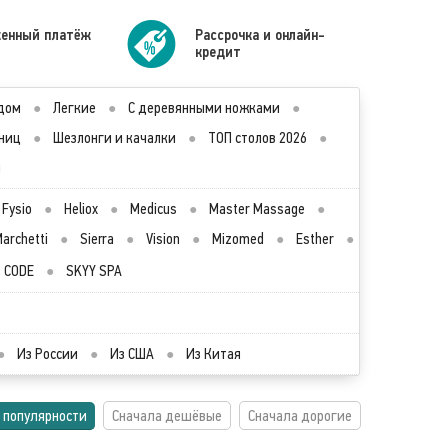
енный платёж
Рассрочка и онлайн-
кредит
дом
●
Легкие
●
С деревянными ножками
●
ниц
●
Шезлонги и качалки
●
ТОП столов 2026
●
ы
Fysio
●
Heliox
●
Medicus
●
Master Massage
●
archetti
●
Sierra
●
Vision
●
Mizomed
●
Esther
●
CODE
●
SKYY SPA
●
Из России
●
Из США
●
Из Китая
 популярности
Сначала дешёвые
Сначала дорогие