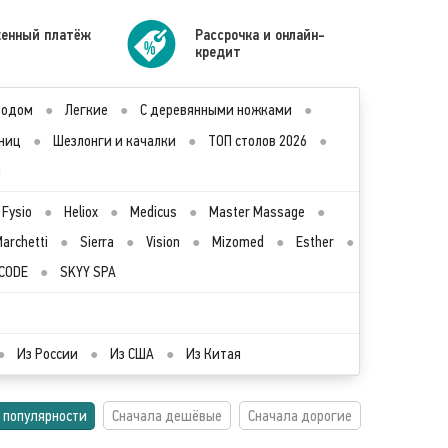
енный платёж
Рассрочка и онлайн-
кредит
водом
●
Легкие
●
С деревянными ножками
●
ниц
●
Шезлонги и качалки
●
ТОП столов 2026
●
ы
Fysio
●
Heliox
●
Medicus
●
Master Massage
●
archetti
●
Sierra
●
Vision
●
Mizomed
●
Esther
●
CODE
●
SKYY SPA
●
Из России
●
Из США
●
Из Китая
 популярности
Сначала дешёвые
Сначала дорогие