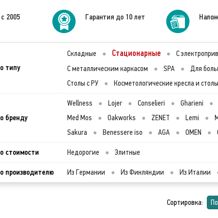
 с 2005
Гарантия до 10 лет
Налож
Стационарные
Складные
●
●
С электропри
о типу
С металлическим каркасом
●
SPA
●
Для боль
Столы с РУ
●
Косметологические кресла и стол
Wellness
●
Lojer
●
Conselieri
●
Gharieni
●
о бренду
Med Mos
●
Oakworks
●
ZENET
●
Lemi
●
M
Sakura
●
Benessere iso
●
AGA
●
OMEN
●
о стоимости
Недорогие
●
Элитные
о производителю
Из Германии
●
Из Финляндии
●
Из Италии
Сортировка:
По