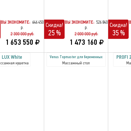
ВЫ ЭКОНОМИТЕ:
646 450
ВЫ ЭКОНОМИТЕ:
526 840
Скидка!
Скидка!
р.
р.
25 %
35 %
2 300 000 руб.
2 000 000 руб.
1 653 550
1 473 160
LUX White
PROFI 
Venus Topmaster для беременных
ссажная кушетка
Массажный стол
Ма