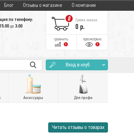
Блог
Отзывы о магазине
О компании
0
ция по телефону:
Сумма заказа:
0
р.
15:00
3:00
до
сравнить
просмотрено
0
0
Вход в клуб
и
Аксессуары
Для профи
Читать отзывы о товарах