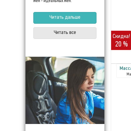
жен - идеальных жен.
Читать дальше
Читать все
Скидка!
20 %
Масс
Ма