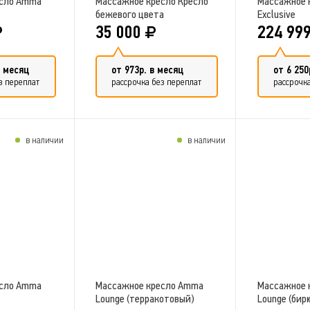
есло Amma
Массажное кресло Кресло
Массажное 
бежевого цвета
Exclusive
35 000
224 99
в месяц
от 973р. в месяц
от 6 250
з переплат
рассрочка без переплат
рассрочка
в наличии
в наличии
в сравнение
Добавить в сравнение
Добави
есло Amma
Массажное кресло Amma
Массажное 
Lounge (терракотовый)
Lounge (бир