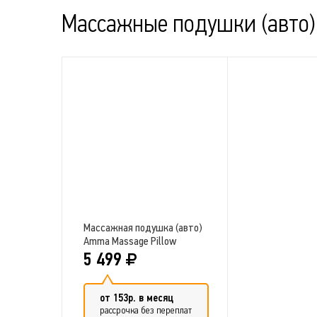
Добавить в сравнение
Массажные подушки (авто)
Массажная подушка (авто)
Amma Massage Pillow
5 499
от 153р. в месяц
рассрочка без переплат