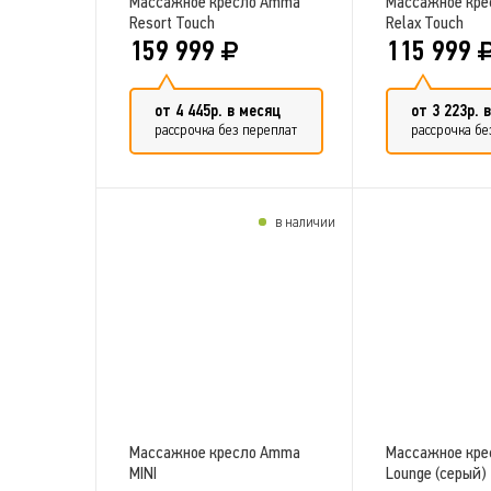
Массажное кресло Amma
Массажное кр
Resort Touch
Relax Touch
159 999
115 999
от 4 445р. в месяц
от 3 223р. 
рассрочка без переплат
рассрочка бе
в наличии
Добавить в сравнение
Добавить 
Массажное кресло Amma
Массажное кр
MINI
Lounge (серый)