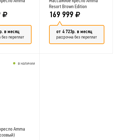
кресло Amma
Массажное кресло Amma
Resort Brown Edition
9
169 999
р. в месяц
от 4 723р. в месяц
 без переплат
рассрочка без переплат
в наличии
ть в сравнение
Добавить в сравнение
кресло Amma
юзовый)