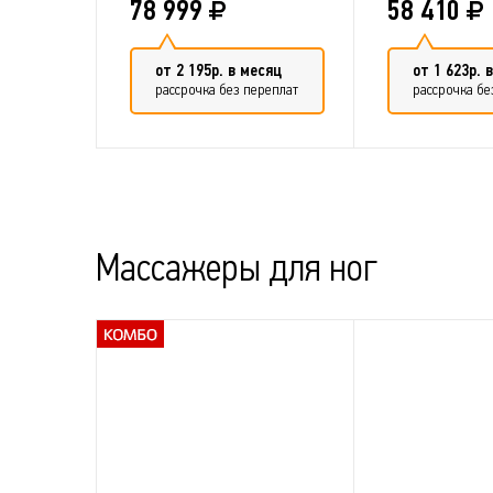
78 999
58 410
от 2 195р. в месяц
от 1 623р. 
рассрочка без переплат
рассрочка бе
Добавить в сравнение
Добавить 
Массажеры для ног