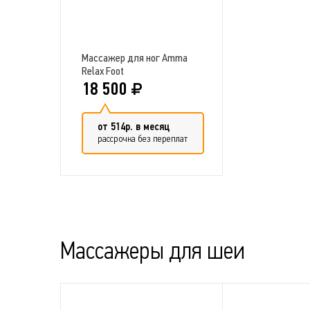
Массажер для ног Amma
Relax Foot
18 500
от 514р. в месяц
рассрочка без переплат
Добавить в сравнение
Массажеры для шеи