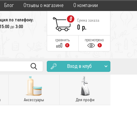
Блог
Отзывы о магазине
О компании
0
ция по телефону:
Сумма заказа:
0
р.
15:00
3:00
до
сравнить
просмотрено
0
0
Вход в клуб
и
Аксессуары
Для профи